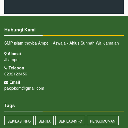
Hubungi Kami
SMP islam thoyba Ampel ⋅ Aswaja - Ahlus Sunnah Wal Jama’ah
Alamat
Jl ampel
Telepon
0232123456
Email
pakjokom@gmail.com
Tags
SEKILAS INFO
BERITA
SEKILAS-INFO
PENGUMUMAN