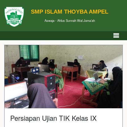
SMP ISLAM THOYBA AMPEL
Aswaja - Ahlus Sunnah Wal Jama’ah
Persiapan Ujian TIK Kelas IX